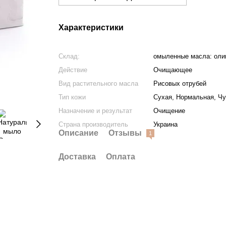
Характеристики
Склад:
омыленные масла: олив
Действие
Очищающее
Вид растительного масла
Рисовых отрубей
Тип кожи
Сухая, Нормальная, Чу
Назначение и результат
Очищение
Страна производитель
Украина
Описание
Отзывы
1
Доставка
Оплата