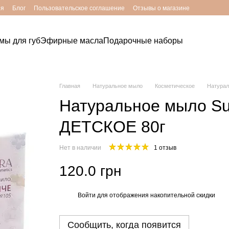
ия
Блог
Пользовательское соглашение
Отзывы о магазине
мы для губ
Эфирные масла
Подарочные наборы
Главная
Натуральное мыло
Косметическое
Натурал
Натуральное мыло S
ДЕТСКОЕ 80г
Нет в наличии
1 отзыв
120.0 грн
Войти
для отображения накопительной скидки
%
Сообщить, когда появится