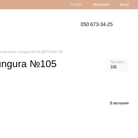
Укр
Рус
Желания
Вход
050 673-34-25
ьное мыло Sungura №105 ДЕТСКОЕ 80г
ungura №105
Артикул
105
В желания