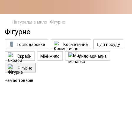
Натуральне мило
Фігурне
Фігурне
Господарське
Косметичне
Для посуду
Скраби
Міні-мило
Мило-мочалка
Фігурне
Немає товарів