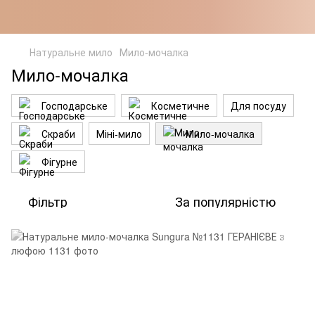
Натуральне мило
Мило-мочалка
Мило-мочалка
Господарське
Косметичне
Для посуду
Скраби
Міні-мило
Мило-мочалка
Фігурне
Фільтр
За популярністю